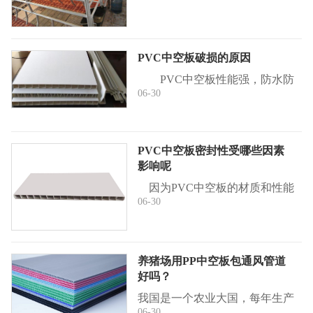
温箱、漏粪地板、母猪食槽和小
猪补料槽等。在夏季高温时，母
猪群产生的应激反应和热反应影
PVC中空板破损的原因
响很是严重 ...
PVC中空板性能强，防水防
06-30
潮、耐腐蚀、承载力好、使用范
围广泛，越来越多的人都在使用
PVC中空板。但是很多人经常反
映遇到PVC中空板破损了，不知
PVC中空板密封性受哪些因素
道是什么原因 ...
影响呢
因为PVC中空板的材质和性能
06-30
决定了它与木板纸板的性能优
劣，相对于纸板来说PVC中空板
更为牢固，相对于木板来说PVC
中空板更耐潮湿、腐蚀。所以P
养猪场用PP中空板包通风管道
VC中空板能在广大 ...
好吗？
我国是一个农业大国，每年生产
06-30