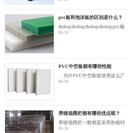
的粮食除了供应自己食用之外，
有很多还出口到了国外，但是在
粮食生产和运输过程中所需要的
pvc板和泡沫板的区别是什么？
附件有很多朋友们其实是不了解
&nbsp;&nbsp;&nbsp;&nbsp;pvc板
的，比如说 ...
06-30
在人们的日常日子中随处可见，
pvc板不光表现出自然界的色
彩，还能够表现出人们愿望中的
色彩，但又有多少人真正的了解
什么是pvc板 ...
PVC中空板都有哪些性能
为什PVC中空板能使用这么广
06-30
泛呢?这种板材有什么样的优点
能收到如此多的消费者的欢迎
呢?下面瑞腾塑业的小编就来跟
你们说说，PVC中空板的优势都
有哪些呢? 1、 ...
养猪场围栏都有哪些优点呢？
养猪场围栏一般都是采用热镀锌
06-30
技术来进行防护，这样的围栏用